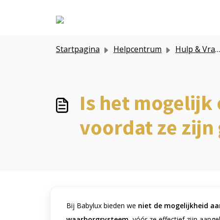
Doorgaan naar hoofdinhoud
Startpagina
Helpcentrum
Hulp & Vragen
Is het mogelijk
voordat ze zijn
Bij Babylux bieden we
niet de mogelijkheid a
waarborgsysteem
, vóór ze effectief zijn aange